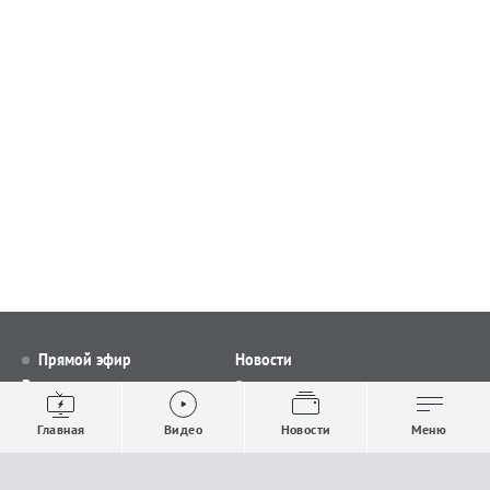
Прямой эфир
Новости
Видео
Все новости
Выпуски новостей
Общество
Главная
Видео
Новости
Меню
Проекты
Строительство и ЖКХ
Телепрограмма
Политика