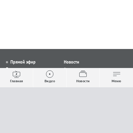
Прямой эфир
Новости
Видео
Все новости
Выпуски новостей
Общество
Главная
Видео
Новости
Меню
Проекты
Строительство и ЖКХ
Телепрограмма
Политика
Авторы
Происшествия
О канале
Спорт
Где и как смотреть
Экономика
Документы
Культура