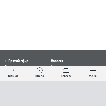
Прямой эфир
Новости
Видео
Все новости
Выпуски новостей
Общество
Главная
Видео
Новости
Меню
Проекты
Строительство и ЖКХ
Телепрограмма
Политика
Авторы
Происшествия
О канале
Спорт
Где и как смотреть
Экономика