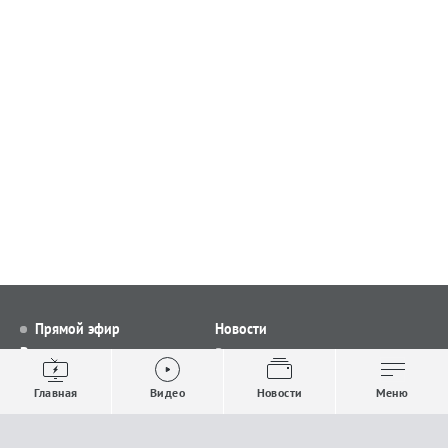
Прямой эфир
Новости
Видео
Все новости
Выпуски новостей
Общество
Главная
Видео
Новости
Меню
Проекты
Строительство и ЖКХ
Телепрограмма
Политика