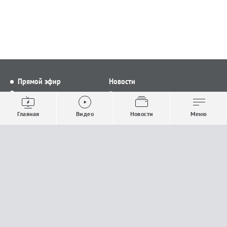
Прямой эфир
Новости
Видео
Все новости
Выпуски новостей
Общество
Главная
Видео
Новости
Меню
Проекты
Строительство и ЖКХ
Телепрограмма
Политика
Авторы
Происшествия
О канале
Спорт
Где и как смотреть
Экономика
Документы
Культура