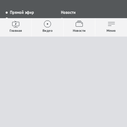
Прямой эфир
Новости
Видео
Все новости
Выпуски новостей
Общество
Главная
Видео
Новости
Меню
Проекты
Строительство и ЖКХ
Телепрограмма
Политика
Авторы
Происшествия
О канале
Спорт
Где и как смотреть
Экономика
Документы
Культура
Прислать материалы
У вас есть важная информация, которой вы
готовы поделиться с редакцией? Свяжитесь с
нами