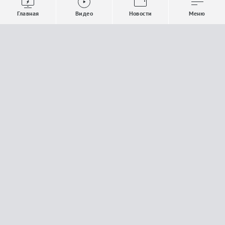
Выпуски новостей
Общество
Главная
Видео
Новости
Меню
Проекты
Строительство и ЖКХ
Телепрограмма
Политика
Авторы
Происшествия
О канале
Спорт
Где и как смотреть
Экономика
Документы
Культура
Прислать материалы
У вас есть важная информация, которой вы
готовы поделиться с редакцией? Свяжитесь с
нами
Расскажи о проблеме.
18+
Поделись новостью