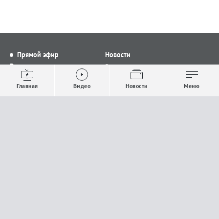
Прямой эфир
Новости
Видео
Все новости
Выпуски новостей
Общество
Главная
Видео
Новости
Меню
Проекты
Строительство и ЖКХ
Телепрограмма
Политика
Авторы
Происшествия
О канале
Спорт
Где и как смотреть
Экономика
Документы
Культура
Прислать материалы
У вас есть важная информация, которой вы
готовы поделиться с редакцией? Свяжитесь с