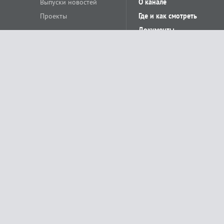
Выпуски новостей
О канале
Проекты
Где и как смотреть
Документы
© «Сетевое издание Телеканал Краснодар». Свидетельство о регистр
выдано Федеральной службой по надзору в сфере связи, информацион
Учредитель сетевого издания: Общество с ограниченной ответственн
Главный редактор: О.С.Яхимович. 350020, г. Краснодар, ул.Северная, 
При использовании материалов сайта в интернете обязательна активн
На информационном ресурсе применяются рекомендательные технолог
относящихся к предпочтениям пользователей сети «Интернет», наход