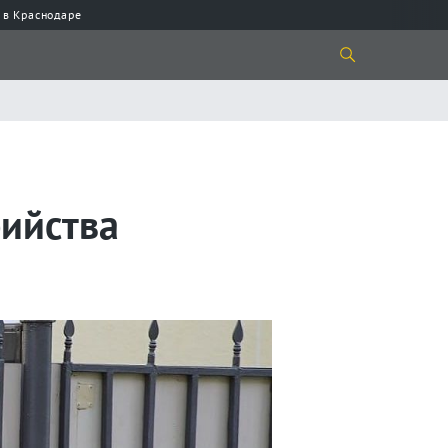
 в Краснодаре
бийства