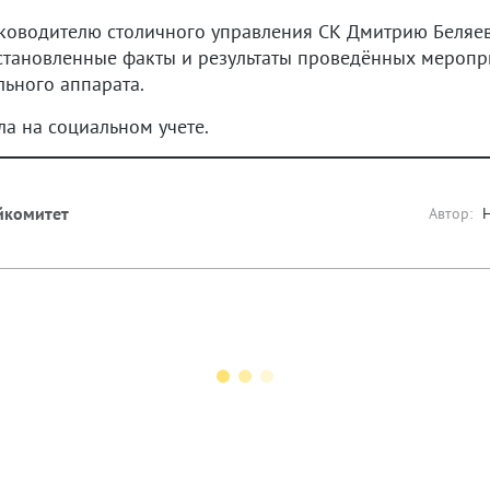
ководителю столичного управления СК Дмитрию Беляе
установленные факты и результаты проведённых меропр
льного аппарата.
ла на социальном учете.
йкомитет
Автор: