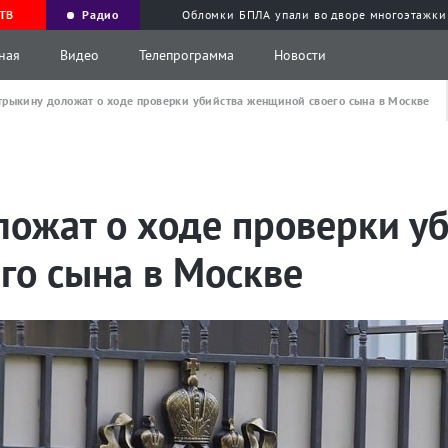
ТВ
Радио
Обломки БПЛА упали во дворе многоэтажки
ная
Видео
Телепрограмма
Новости
трыкину доложат о ходе проверки убийства женщиной своего сына в Москве
ложат о ходе проверки у
го сына в Москве