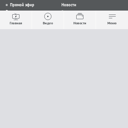
Прямой эфир
Новости
Видео
Все новости
Выпуски новостей
Общество
Главная
Видео
Новости
Меню
Проекты
Строительство и ЖКХ
Телепрограмма
Политика
Авторы
Происшествия
О канале
Спорт
Где и как смотреть
Экономика
Документы
Культура
Прислать материалы
У вас есть важная информация, которой вы
готовы поделиться с редакцией? Свяжитесь с
нами
Расскажи о проблеме.