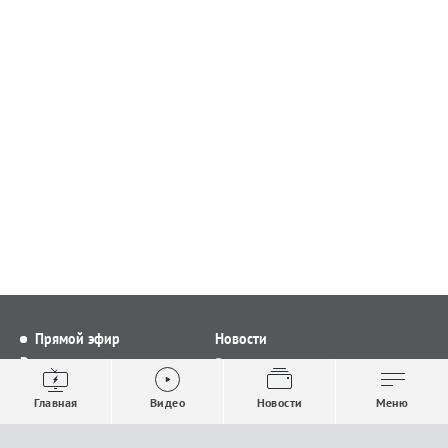
Прямой эфир
Новости
Видео
Все новости
Выпуски новостей
Общество
Главная
Видео
Новости
Меню
Проекты
Строительство и ЖКХ
Телепрограмма
Политика