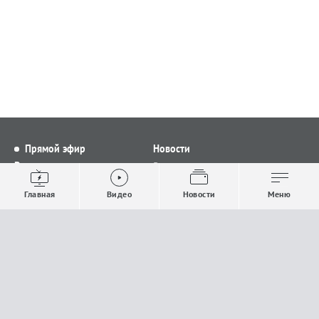
Прямой эфир
Новости
Видео
Все новости
Выпуски новостей
Общество
Главная
Видео
Новости
Меню
Проекты
Строительство и ЖКХ
Телепрограмма
Политика
Авторы
Происшествия
О канале
Спорт
Где и как смотреть
Экономика
Документы
Культура