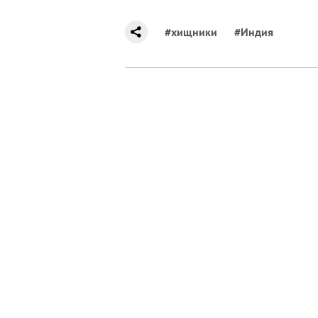
#хищники
#Индия