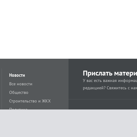
Прислать матер
Новости
У вас есть важная информац
Все новости
редакцией? Свяжитесь с на
Общество
Строительство и ЖКХ
Политика
Происшествия
Спорт
Расс
18+
Экономика