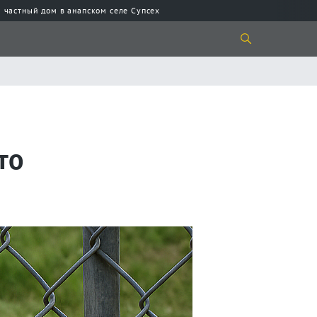
 частный дом в анапском селе Супсех
то