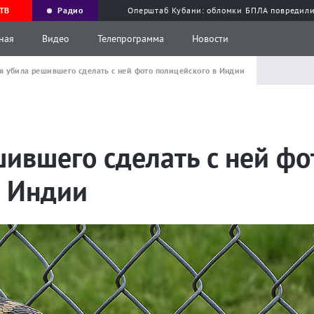
ТВ
Радио
Оперштаб Кубани: обломки БПЛА повредили
ная
Видео
Телепрограмма
Новости
я убила решившего сделать с ней фото полицейского в Индии
ившего сделать с ней фо
в Индии