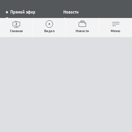
Прямой эфир
Новости
Видео
Все новости
Выпуски новостей
Общество
Главная
Видео
Новости
Меню
Проекты
Строительство и ЖКХ
Телепрограмма
Политика
Авторы
Происшествия
О канале
Спорт
Где и как смотреть
Экономика
Документы
Культура
Прислать материалы
У вас есть важная информация, которой вы
готовы поделиться с редакцией? Свяжитесь с
нами