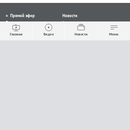
Прямой эфир
Новости
Видео
Все новости
Выпуски новостей
Общество
Главная
Видео
Новости
Меню
Проекты
Строительство и ЖКХ
Телепрограмма
Политика
Авторы
Происшествия
О канале
Спорт
Где и как смотреть
Экономика
Документы
Культура
Прислать материалы
У вас есть важная информация, которой вы
готовы поделиться с редакцией? Свяжитесь с
нами