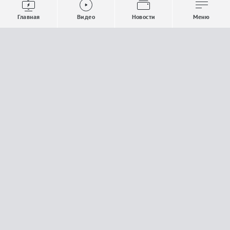
Выпуски новостей
Общество
Главная
Видео
Новости
Меню
Проекты
Строительство и ЖКХ
Телепрограмма
Политика
Авторы
Происшествия
О канале
Спорт
Где и как смотреть
Экономика
Документы
Культура
Прислать материалы
У вас есть важная информация, которой вы
готовы поделиться с редакцией? Свяжитесь с
нами
Расскажи о проблеме.
18+
Поделись новостью