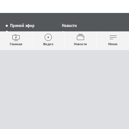
Прямой эфир
Новости
Видео
Все новости
Выпуски новостей
Общество
Главная
Видео
Новости
Меню
Проекты
Строительство и ЖКХ
Телепрограмма
Политика
Авторы
Происшествия
О канале
Спорт
Где и как смотреть
Экономика
Документы
Культура
Прислать материалы
У вас есть важная информация, которой вы
готовы поделиться с редакцией? Свяжитесь с
нами