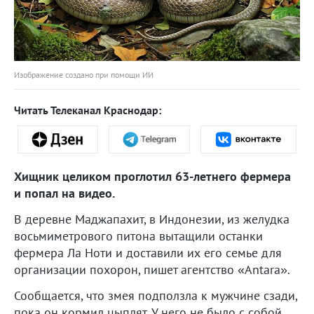
Изображение создано при помощи ИИ
Читать Телеканал Краснодар:
Хищник целиком проглотил 63-летнего фермера
и попал на видео.
В деревне Маджапахит, в Индонезии, из желудка
восьмиметрового питона вытащили останки
фермера Ла Ноти и доставили их его семье для
организации похорон, пишет агентство «Antara».
Сообщается, что змея подползла к мужчине сзади,
пока он кормил цыплят. У него не было с собой