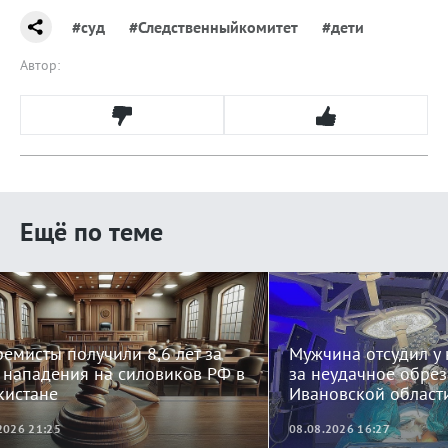
#суд
#Следственныйкомитет
#дети
Автор:
Ещё по теме
ремисты получили 8,6 лет за
Мужчина отсудил у
 нападения на силовиков РФ в
за неудачное обрез
кистане
Ивановской област
2026 21:25
08.08.2026 16:27