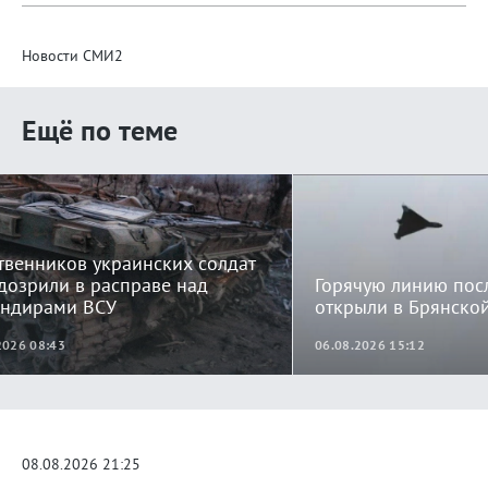
Новости СМИ2
Ещё по теме
твенников украинских солдат
дозрили в расправе над
Горячую линию пос
ндирами ВСУ
открыли в Брянско
2026 08:43
06.08.2026 15:12
08.08.2026 21:25