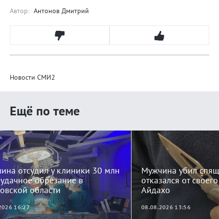
Автор:
Антонов Дмитрий
Новости СМИ2
Ещё по теме
ина отсудил у клиники 30 млн
Мужчина убил спящ
еудачное обрезание в
отказался от своег
овской области
Айдахо
2026 16:27
08.08.2026 13:56