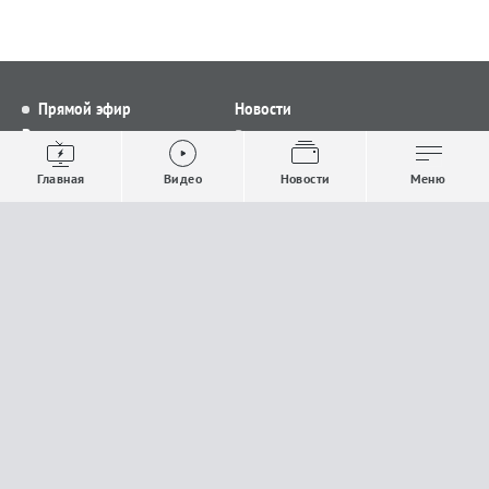
Прямой эфир
Новости
Видео
Все новости
Выпуски новостей
Общество
Главная
Видео
Новости
Меню
Проекты
Строительство и ЖКХ
Телепрограмма
Политика
Авторы
Происшествия
О канале
Спорт
Где и как смотреть
Экономика
Документы
Культура
Прислать материалы
У вас есть важная информация, которой вы
готовы поделиться с редакцией? Свяжитесь с
нами