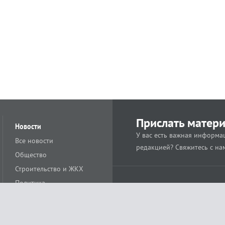
Прислать матер
Новости
У вас есть важная информац
Все новости
редакцией? Свяжитесь с на
Общество
Строительство и ЖКХ
Политика
Происшествия
Спорт
Расс
18+