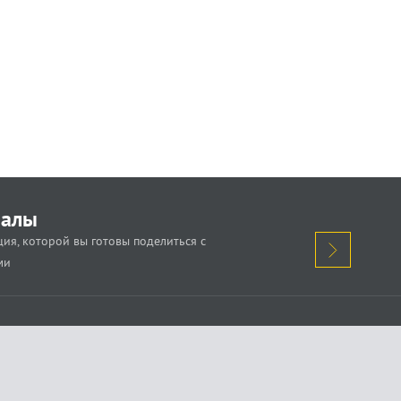
иалы
ия, которой вы готовы поделиться с
ми
кажи о проблеме.
Поделись новостью