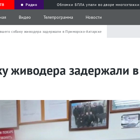
ТВ
Радио
Обломки БПЛА упали во дворе многоэтажки
ная
Видео
Телепрограмма
Новости
вшего собаку живодера задержали в Приморско-Ахтарске
ку живодера задержали в