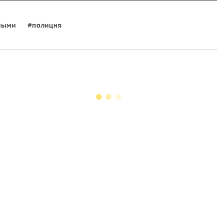
ными
#полиция