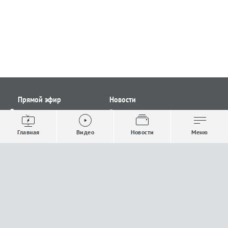
Прямой эфир
Новости
Видео
Все новости
Выпуски новостей
Общество
Главная
Видео
Новости
Меню
Проекты
Строительство и ЖКХ
Телепрограмма
Политика
Авторы
Происшествия
О канале
Спорт
Где и как смотреть
Экономика
Документы
Культура