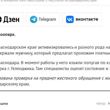
 в Геленджике. Фото: пресс-служба ГУ МВД России по Краснодарскому краю
зоопарк.
раснодарском крае активизировались и разного рода н
ержали мужчину, который предлагал прохожим платны
снодара. В момент работы у него изъяли попугая по к
ка г. Геленджика. Там специалисты оценят состояние и
ована проверка на предмет жестокого обращения с ж
дарскому краю.
ными
Автор: