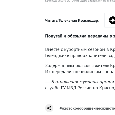
Краснодарского фото-живодера задержали на пляже
Читать Телеканал Краснодар:
Попугай и обезьяна переданы в 
Вместе с курортным сезоном в К
Геленджике правоохранители зад
Задержанным оказался житель Кра
Их передали специалистам зоопар
—
В отношении мужчины организ
службе ГУ МВД России по Красно
#жестокоеобращениесживот