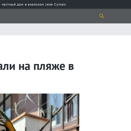
 частный дом в анапском селе Супсех
ли на пляже в