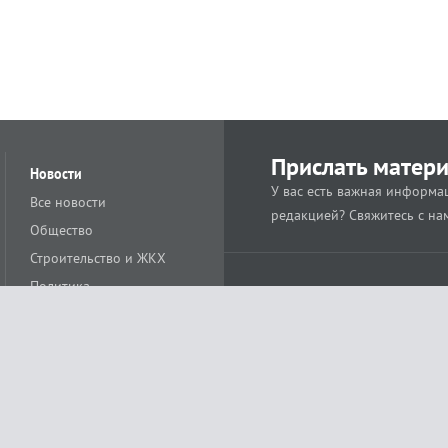
Прислать матер
Новости
У вас есть важная информац
Все новости
редакцией? Свяжитесь с на
Общество
Строительство и ЖКХ
Политика
Происшествия
Спорт
Расс
18+
Экономика
Культура