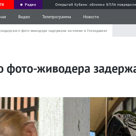
ТВ
Радио
Оперштаб Кубани: обломки БПЛА повредили
ная
Видео
Телепрограмма
Новости
снодарского фото-живодера задержали на пляже в Геленджике
о фото-живодера задержа