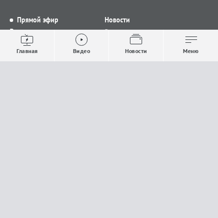
Прямой эфир
Новости
Видео
Все новости
Выпуски новостей
Общество
Главная
Видео
Новости
Меню
Проекты
Строительство и ЖКХ
Телепрограмма
Политика
Авторы
Происшествия
О канале
Спорт
Где и как смотреть
Экономика
Документы
Культура
Прислать материалы
У вас есть важная информация, которой вы
готовы поделиться с редакцией? Свяжитесь с
нами