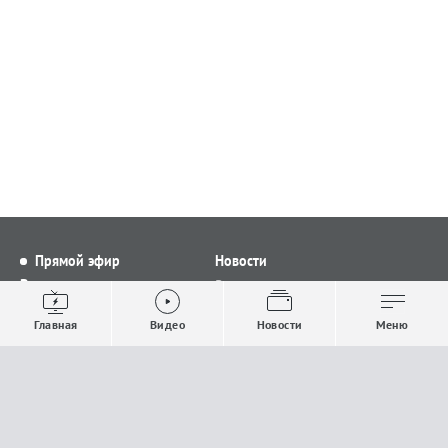
Прямой эфир
Новости
Видео
Все новости
Выпуски новостей
Общество
Главная
Видео
Новости
Меню
Проекты
Строительство и ЖКХ
Телепрограмма
Политика
Авторы
Происшествия
О канале
Спорт
Где и как смотреть
Экономика