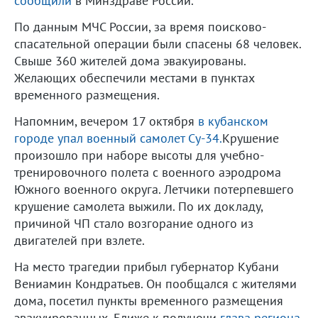
сообщили
в Минздраве России.
По данным МЧС России, за время поисково-
спасательной операции были спасены 68 человек.
Свыше 360 жителей дома эвакуированы.
Желающих обеспечили местами в пунктах
временного размещения.
Напомним, вечером 17 октября
в кубанском
городе упал военный самолет Су-34.
Крушение
произошло при наборе высоты для учебно-
тренировочного полета с военного аэродрома
Южного военного округа. Летчики потерпевшего
крушение самолета выжили. По их докладу,
причиной ЧП стало возгорание одного из
двигателей при взлете.
На место трагедии прибыл губернатор Кубани
Вениамин Кондратьев. Он пообщался с жителями
дома, посетил пункты временного размещения
эвакуированных. Ближе к полуночи
глава региона