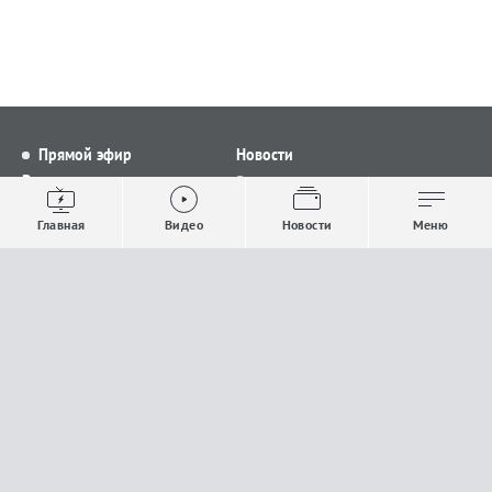
Прямой эфир
Новости
Видео
Все новости
Выпуски новостей
Общество
Главная
Видео
Новости
Меню
Проекты
Строительство и ЖКХ
Телепрограмма
Политика
Авторы
Происшествия
О канале
Спорт
Где и как смотреть
Экономика
Документы
Культура
Прислать материалы