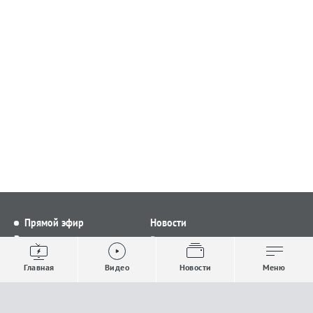
Прямой эфир
Новости
Видео
Все новости
Выпуски новостей
Общество
Главная
Видео
Новости
Меню
Проекты
Строительство и ЖКХ
Телепрограмма
Политика
Авторы
Происшествия