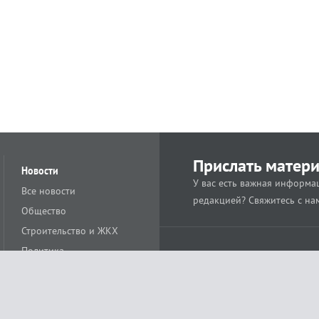
Прислать матер
Новости
У вас есть важная информац
Все новости
редакцией? Свяжитесь с на
Общество
Строительство и ЖКХ
Политика
Происшествия
Спорт
Расс
18+
Экономика