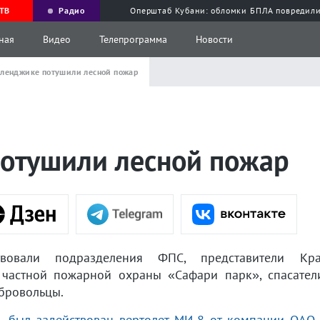
ТВ
Радио
Оперштаб Кубани: обломки БПЛА повредили
ная
Видео
Телепрограмма
Новости
еленджике потушили лесной пожар
потушили лесной пожар
овали подразделения ФПС, представители Кра
частной пожарной охраны «Сафари парк», спасател
бровольцы.
»,
был задействован вертолет МИ-8 от компании ОА