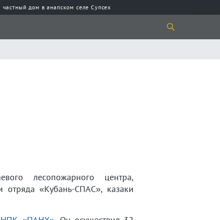
 частный дом в анапском селе Супсех
евого лесопожарного центра,
и отряда «Кубань-СПАС», казаки
О НПК «ПАНХ»
. Он осуществил 32