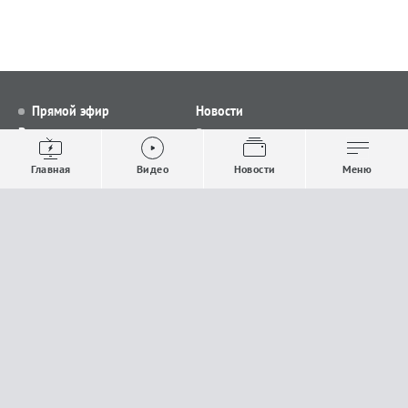
Прямой эфир
Новости
Видео
Все новости
Выпуски новостей
Общество
Главная
Видео
Новости
Меню
Проекты
Строительство и ЖКХ
Телепрограмма
Политика
Авторы
Происшествия
О канале
Спорт
Где и как смотреть
Экономика
Документы
Культура
Прислать материалы
У вас есть важная информация, которой вы
готовы поделиться с редакцией? Свяжитесь с