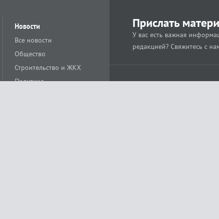
Прислать матер
Новости
У вас есть важная информац
Все новости
редакцией? Свяжитесь с на
Общество
Строительство и ЖКХ
Политика
Происшествия
Спорт
Расс
18+
Экономика
Культура
ации средства массовой информации ЭЛ № ФС77-78488 от 15 июня 2020 года
ных технологий и массовых коммуникаций (Роскомнадзор)
остью «Муниципальная телерадиокомпания «Краснодар»
279. Редакция
+7 (861) 259-17-96
info@tvkrasnodar.ru
Политика обработки персо
ая гиперссылка на tvkrasnodar.ru. При использовании видеоматериалов необход
ии (информационные технологии предоставления информации на основе сбора, 
ящихся на территории Российской Федерации). Подробнее в
Правилах применени