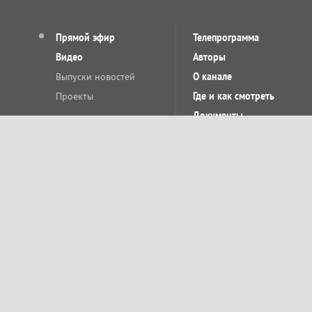
Прямой эфир
Телепрограмма
Видео
Авторы
Выпуски новостей
О канале
Проекты
Где и как смотреть
Документы
© «Сетевое издание Телеканал Краснодар». Свидетельство о регистр
выдано Федеральной службой по надзору в сфере связи, информацион
Учредитель сетевого издания: Общество с ограниченной ответственн
Главный редактор: О.С.Яхимович. 350020, г. Краснодар, ул.Северная, 
При использовании материалов сайта в интернете обязательна активн
На информационном ресурсе применяются рекомендательные технолог
относящихся к предпочтениям пользователей сети «Интернет», наход