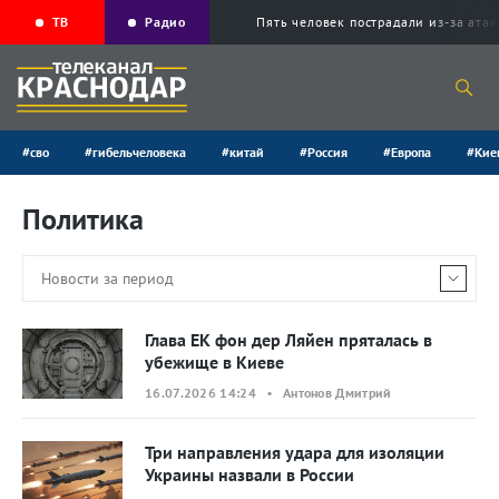
ТВ
Радио
Пять человек пострадали из-за ата
#сво
#гибельчеловека
#китай
#Россия
#Европа
#Кие
Политика
Глава ЕК фон дер Ляйен пряталась в
убежище в Киеве
16.07.2026 14:24 • Антонов Дмитрий
Три направления удара для изоляции
Украины назвали в России