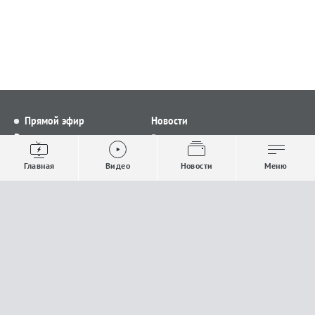
Прямой эфир
Новости
Видео
Все новости
Выпуски новостей
Общество
Главная
Видео
Новости
Меню
Проекты
Строительство и ЖКХ
Телепрограмма
Политика
Авторы
Происшествия
О канале
Спорт
Где и как смотреть
Экономика
Документы
Культура