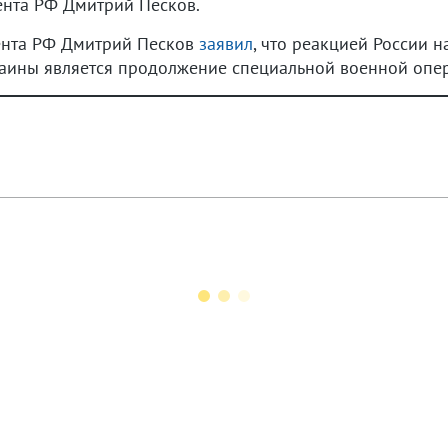
ента РФ Дмитрий Песков.
дента РФ Дмитрий Песков
заявил
, что реакцией России н
аины является продолжение специальной военной опе