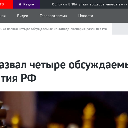
ТВ
Радио
Обломки БПЛА упали во дворе многоэтажки
ная
Видео
Телепрограмма
Новости
нко назвал четыре обсуждаемых на Западе сценария развития РФ
азвал четыре обсуждаем
ития РФ