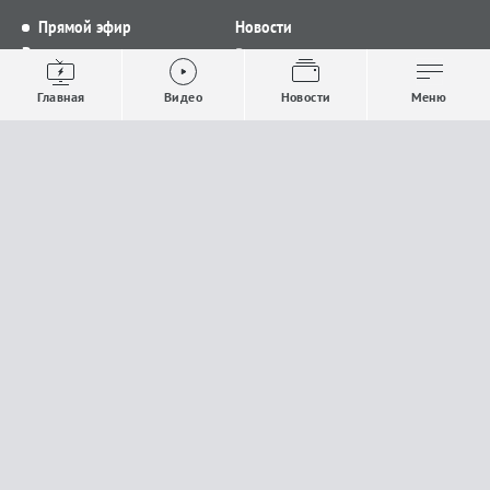
Прямой эфир
Новости
Видео
Все новости
Выпуски новостей
Общество
Главная
Видео
Новости
Меню
Проекты
Строительство и ЖКХ
Телепрограмма
Политика
Авторы
Происшествия
О канале
Спорт
Где и как смотреть
Экономика
Документы
Культура
Прислать материалы
У вас есть важная информация, которой вы
готовы поделиться с редакцией? Свяжитесь с
нами