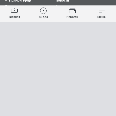
Прямой эфир
Новости
Видео
Все новости
Выпуски новостей
Общество
Главная
Видео
Новости
Меню
Проекты
Строительство и ЖКХ
Телепрограмма
Политика
Авторы
Происшествия
О канале
Спорт
Где и как смотреть
Экономика
Документы
Культура
Прислать материалы
У вас есть важная информация, которой вы
готовы поделиться с редакцией? Свяжитесь с
нами
Расскажи о проблеме.
18+
Поделись новостью