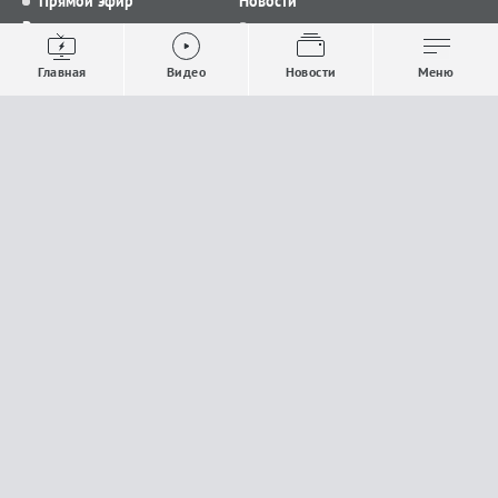
Прямой эфир
Новости
Видео
Все новости
Выпуски новостей
Общество
Главная
Видео
Новости
Меню
Проекты
Строительство и ЖКХ
Телепрограмма
Политика
Авторы
Происшествия
О канале
Спорт
Где и как смотреть
Экономика
Документы
Культура
Прислать материалы
У вас есть важная информация, которой вы
готовы поделиться с редакцией? Свяжитесь с
нами
Расскажи о проблеме.
18+
Поделись новостью