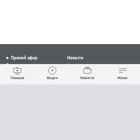
Прямой эфир
Новости
Видео
Все новости
Выпуски новостей
Общество
Главная
Видео
Новости
Меню
Проекты
Строительство и ЖКХ
Телепрограмма
Политика
Авторы
Происшествия
О канале
Спорт
Где и как смотреть
Экономика
Документы
Культура