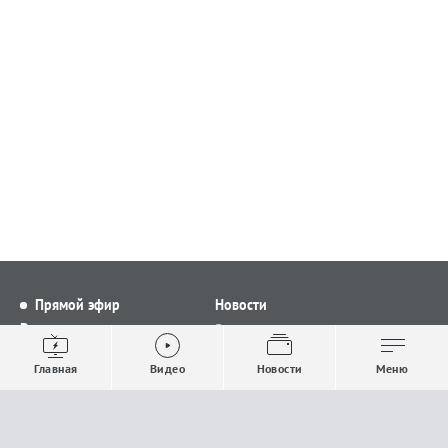
Прямой эфир
Новости
Видео
Все новости
Выпуски новостей
Общество
Главная
Видео
Новости
Меню
Проекты
Строительство и ЖКХ
Телепрограмма
Политика
Авторы
Происшествия