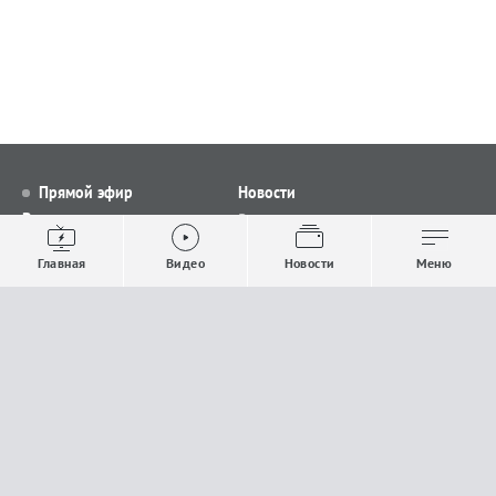
Прямой эфир
Новости
Видео
Все новости
Выпуски новостей
Общество
Главная
Видео
Новости
Меню
Проекты
Строительство и ЖКХ
Телепрограмма
Политика
Авторы
Происшествия
О канале
Спорт
Где и как смотреть
Экономика
Документы
Культура