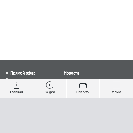
Прямой эфир
Новости
Видео
Все новости
Выпуски новостей
Общество
Главная
Видео
Новости
Меню
Проекты
Строительство и ЖКХ
Телепрограмма
Политика
Авторы
Происшествия
О канале
Спорт
Где и как смотреть
Экономика
Документы
Культура