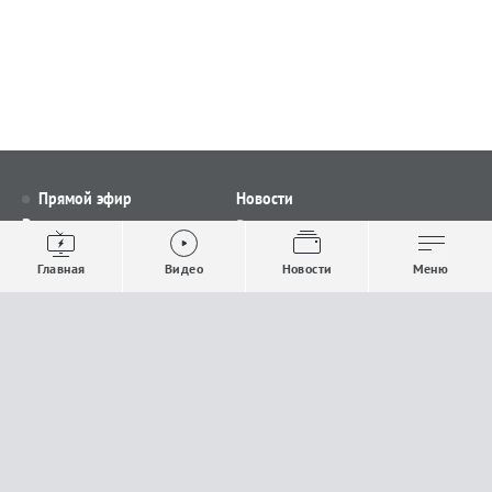
Прямой эфир
Новости
Видео
Все новости
Выпуски новостей
Общество
Главная
Видео
Новости
Меню
Проекты
Строительство и ЖКХ
Телепрограмма
Политика
Авторы
Происшествия
О канале
Спорт
Где и как смотреть
Экономика
Документы
Культура