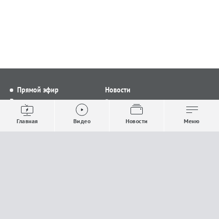
Прямой эфир
Новости
Видео
Все новости
Выпуски новостей
Общество
Главная
Видео
Новости
Меню
Проекты
Строительство и ЖКХ
Телепрограмма
Политика
Авторы
Происшествия
О канале
Спорт
Где и как смотреть
Экономика
Документы
Культура