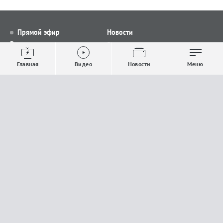
Прямой эфир
Новости
Видео
Все новости
Выпуски новостей
Общество
Главная
Видео
Новости
Меню
Проекты
Строительство и ЖКХ
Телепрограмма
Политика
Авторы
Происшествия
О канале
Спорт
Где и как смотреть
Экономика
Документы
Культура
Прислать материалы
У вас есть важная информация, которой вы
готовы поделиться с редакцией? Свяжитесь с
нами