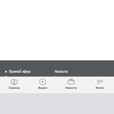
Прямой эфир
Новости
Видео
Все новости
Выпуски новостей
Общество
Главная
Видео
Новости
Меню
Проекты
Строительство и ЖКХ
Телепрограмма
Политика
Авторы
Происшествия
О канале
Спорт