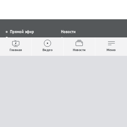
Прямой эфир
Новости
Видео
Все новости
Выпуски новостей
Общество
Главная
Видео
Новости
Меню
Проекты
Строительство и ЖКХ
Телепрограмма
Политика
Авторы
Происшествия
О канале
Спорт
Где и как смотреть
Экономика
Документы
Культура
Прислать материалы
У вас есть важная информация, которой вы
готовы поделиться с редакцией? Свяжитесь с