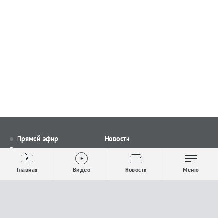
Прямой эфир
Новости
Видео
Все новости
Выпуски новостей
Общество
Главная
Видео
Новости
Меню
Проекты
Строительство и ЖКХ
Телепрограмма
Политика
Авторы
Происшествия
О канале
Спорт