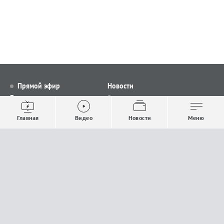
Прямой эфир
Новости
Видео
Все новости
Выпуски новостей
Общество
Главная
Видео
Новости
Меню
Проекты
Строительство и ЖКХ
Телепрограмма
Политика
Авторы
Происшествия
О канале
Спорт
Где и как смотреть
Экономика
Документы
Культура