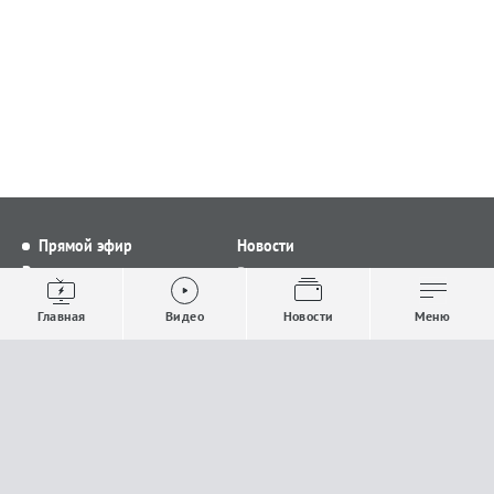
Прямой эфир
Новости
Видео
Все новости
Выпуски новостей
Общество
Главная
Видео
Новости
Меню
Проекты
Строительство и ЖКХ
Телепрограмма
Политика
Авторы
Происшествия
О канале
Спорт
Где и как смотреть
Экономика
Документы
Культура