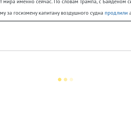
т мира именно сейчас. По словам Трампа, с Байденом с
му за госизмену капитану воздушного судна
продлили
а