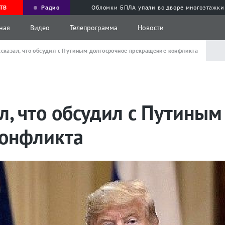
ТВ
Радио
Обломки БПЛА упали во дворе многоэтажки
ная
Видео
Телепрограмма
Новости
ссказал, что обсудил с Путиным долгосрочное прекращение конфликта
л, что обсудил с Путины
онфликта