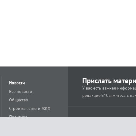
Прислать матер
Новости
У вас есть важная информац
Все новости
редакцией? Свяжитесь с на
Общество
Строительство и ЖКХ
Политика
Происшествия
Спорт
Расс
18+