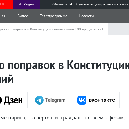
ТВ
Радио
Обломки БПЛА упали во дворе многоэтажки
ная
Видео
Телепрограмма
Новости
трению поправок в Конституцию готовы около 900 предложений
ю поправок в Конституци
ний
аментариев, экспертов и граждан по всем сферам, 