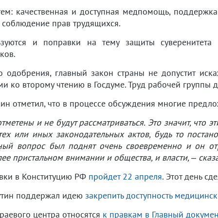
ем: качественная и доступная медпомощь, поддержка 
, соблюдение прав трудящихся.
зуются и поправки на тему защиты суверенитета с
ков.
о одобрения, главный закон страны не допустит иска
и ко второму чтению в Госдуме. Труд рабочей группы д
ин отметил, что в процессе обсуждения многие предло
отметены и не будут рассматриваться. Это значит, что э
ех или иных законодательных актов, будь то постан
ный вопрос был поднят очень своевременно и он отр
ее пристальном внимании и общества, и власти, – ска
авки в Конституцию РФ
пройдет 22 апреля
. Этот день с
утин поддержал идею
закрепить доступность медицинс
краевого центра относятся
к правкам в Главный докумен