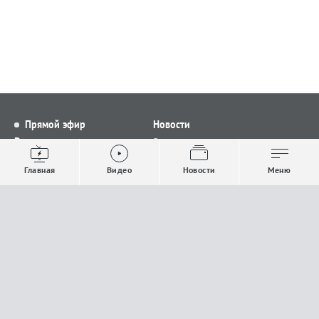
Прямой эфир
Новости
Видео
Все новости
Выпуски новостей
Общество
Главная
Видео
Новости
Меню
Проекты
Строительство и ЖКХ
Телепрограмма
Политика
Авторы
Происшествия
О канале
Спорт
Где и как смотреть
Экономика
Документы
Культура