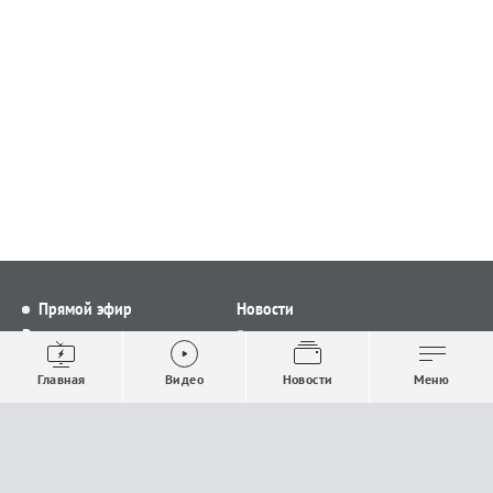
Прямой эфир
Новости
Видео
Все новости
Выпуски новостей
Общество
Главная
Видео
Новости
Меню
Проекты
Строительство и ЖКХ
Телепрограмма
Политика
Авторы
Происшествия
О канале
Спорт